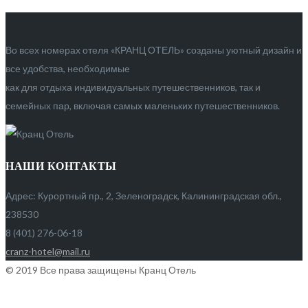
Во всех номерах отеля «КРАНЦ ОТЕЛЬ» созданы уютный дизайн и
все удобства, необходимые
как для отдыха индивидуальных путешественников, так и
семейных пар, включая самых маленьких путешественников.
НАШИ КОНТАКТЫ
Адрес: Курортный пр., 2, Зеленоградск, Калининградская обл.,
238530
8 (401) 276-06-18
cranz-hotel@mail.ru
© 2019 Все права защищены Кранц Отель